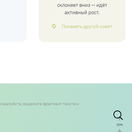
склоняет вниз — идёт
активный рост.
Показать другой совет
пожалуйста, выделите фрагмент текста и
10
%