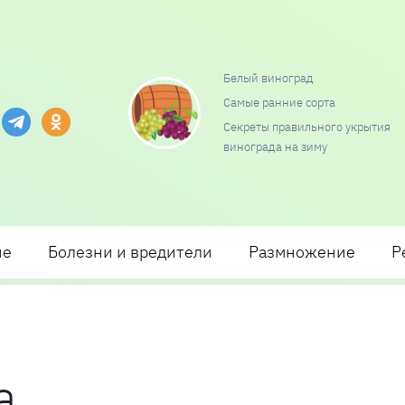
Белый виноград
Самые ранние сорта
и посадки и ухода
Секреты правильного укрытия
винограда на зиму
ие
Болезни и вредители
Размножение
Р
а