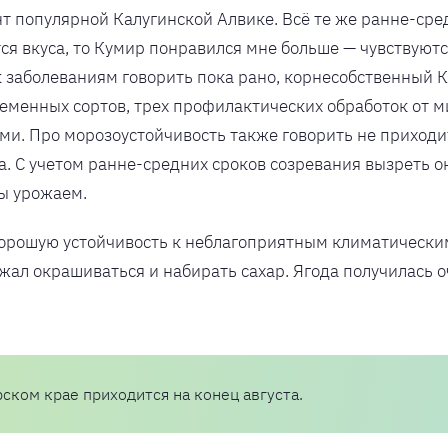
нт популярной Калугинской Алвике. Всё те же ранне-сре
тся вкуса, то Кумир понравился мне больше — чувствуютс
к заболеваниям говорить пока рано, корнесобственный К
еменных сортов, трех профилактических обработок от м
ыми. Про морозоустойчивость также говорить не приходит
а. С учетом ранне-средних сроков созревания вызреть о
ты урожаем.
хорошую устойчивость к неблагоприятным климатическим
л окрашиваться и набирать сахар. Ягода получилась оче
ском крае приходится на конец августа.