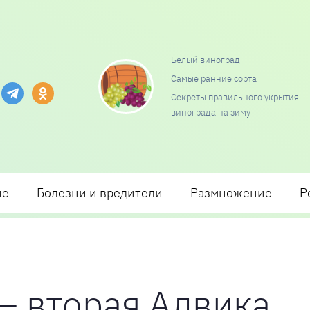
Белый виноград
Самые ранние сорта
и посадки и ухода
Секреты правильного укрытия
винограда на зиму
ие
Болезни и вредители
Размножение
Р
— вторая Алвика,