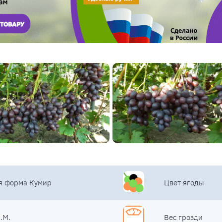
я форма Кумир
Цвет ягоды
.М.
Вес грозди