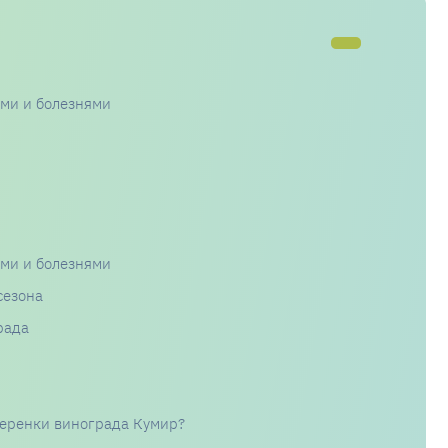
ями и болезнями
ями и болезнями
сезона
рада
черенки винограда Кумир?