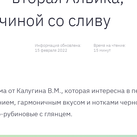
чиной со сливу
Информация обновлена:
Время на чтение:
15 февраля 2022
15 минут
а от Калугина В.М., которая интересна в 
ием, гармоничным вкусом и нотками черно
-рубиновые с глянцем.