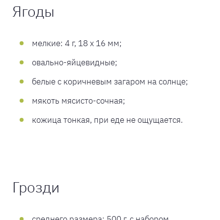
Ягоды
мелкие: 4 г, 18 х 16 мм;
овально-яйцевидные;
белые с коричневым загаром на солнце;
мякоть мясисто-сочная;
кожица тонкая, при еде не ощущается.
Грозди
среднего размера: 500 г, с набором