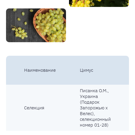
Наименование
Цимус
Писанка О.М.,
Украина
(Подарок
Селекция
Запорожью х
Велес),
селекционный
номер 01-28)