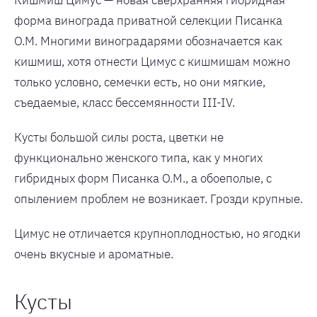
Кишмиш Цимус — новая сверхранняя гибридная
форма винограда приватной селекции Писанка
О.М. Многими виноградарями обозначается как
кишмиш, хотя отнести Цимус с кишмишам можно
только условно, семечки есть, но они мягкие,
съедаемые, класс бессемянности III-IV.
Кусты большой силы роста, цветки не
функционально женского типа, как у многих
гибридных форм Писанка О.М., а обоеполые, с
опылением проблем не возникает. Грозди крупные.
Цимус не отличается крупноплодностью, но ягодки
очень вкусные и ароматные.
Кусты