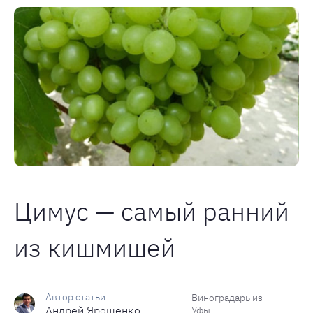
Цимус — самый ранний
из кишмишей
Виноградарь из
Андрей Ярошенко
Уфы