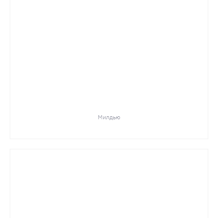
Милдью