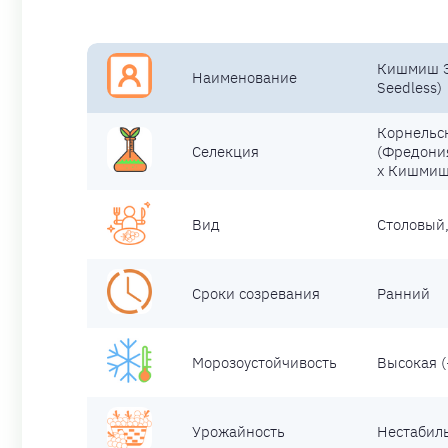
Кишмиш Эй
Наименование
Seedless)
Корнельск
Селекция
(Фредония
x Кишмиш
Вид
Столовый
Сроки созревания
Ранний
Морозоустойчивость
Высокая (
Урожайность
Нестабил