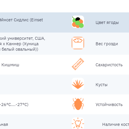
нсет Сидлис (Einset
Цвет ягоды
ий университет, США,
 x Каннер (Хуница
Вес грозди
 белый овальный))
, Кишмиш
Сахаристость
Кусты
-26°С….-27°С)
Устойчивость
ьная
Наличие кос