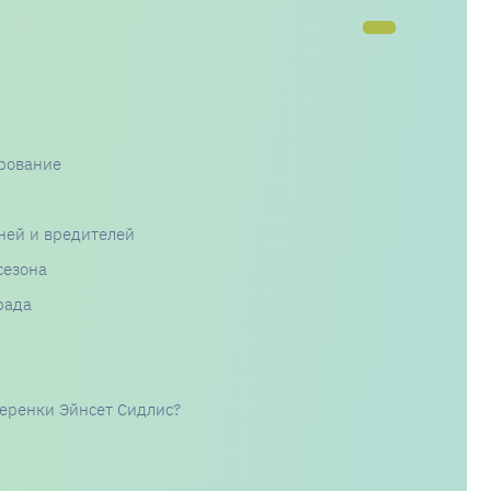
рование
ней и вредителей
сезона
рада
черенки Эйнсет Сидлис?