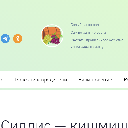
Белый виноград
Самые ранние сорта
и посадки и ухода
Секреты правильного укрытия
винограда на зиму
ие
Болезни и вредители
Размножение
Р
 Сидлис — кишмиш 