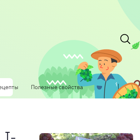
ецепты
Полезные свойства
I-