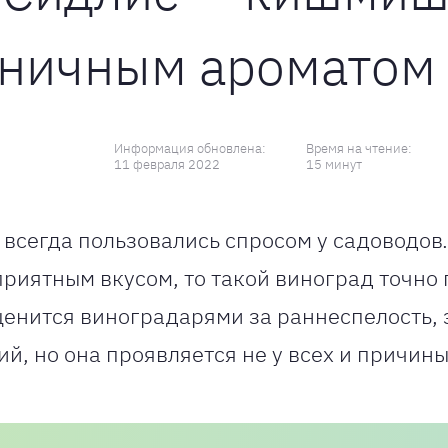
ляничным ароматом
Информация обновлена:
Время на чтение:
11 февраля 2022
15 минут
сегда пользовались спросом у садоводов. 
 приятным вкусом, то такой виноград точн
енится виноградарями за раннеспелость, 
ий, но она проявляется не у всех и причин