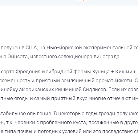
 получен в США, на Нью-йоркской экспериментальной с
она Эйнсета, известного селекционера винограда.
 сорта Фредония и гибридной формы Хуница + Кишмиш 
ссемянность и приятный земляничный аромат мякоти. С
 линейку американских кишмишей Сидлисов. Если их срав
упные ягоды и самый приятный вкус многие отмечают им
стабильное опыление. В некоторые годы грозди получаю
чен, т.к. черенки с проблемного куста, посаженные в дру
е типа почвы и погодных условий или это последствия с