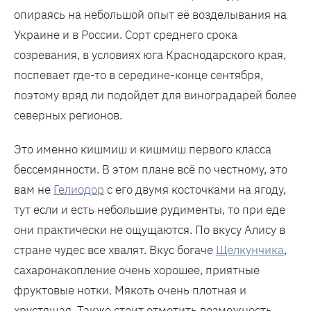
опираясь на небольшой опыт её возделывания на
Украине и в России. Сорт среднего срока
созревания, в условиях юга Краснодарского края,
поспевает где-то в середине-конце сентября,
поэтому вряд ли подойдет для виноградарей более
северных регионов.
Это именно кишмиш и кишмиш первого класса
бессемянности. В этом плане всё по честному, это
вам не
Гелиодор
с его двумя косточками на ягоду,
тут если и есть небольшие рудименты, то при еде
они практически не ощущаются. По вкусу Алису в
стране чудес все хвалят. Вкус богаче
Щелкунчика
,
сахаронакопление очень хорошее, приятные
фруктовые нотки. Мякоть очень плотная и
хрустящая. Также стоит отметить возможность