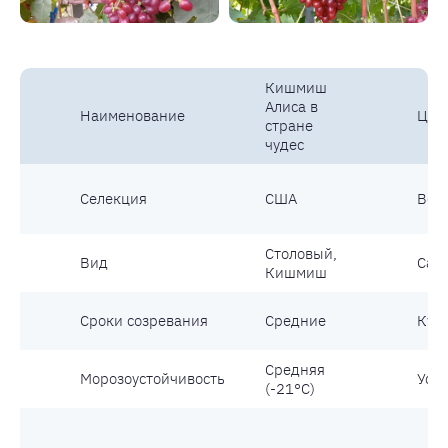
Кишмиш
Алиса в
Наименование
Цве
стране
чудес
Селекция
США
Вес
Столовый,
Вид
Сах
Кишмиш
Сроки созревания
Средние
Кус
Средняя
Морозоустойчивость
Уст
(-21°С)