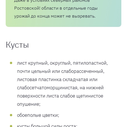
Ростовской! области в отдельные годы
урожай до конца может не вызревать.
Кусты
лист крупный, округлый, пятилопастной,
почти цельный или слаборассеченный,
листовая пластинка складчатая или
слабосетчатоморщинистая, на нижней
поверхности листа слабое щетинистое
опушение;
обоеполые цветки;
кусты большой силы роста;