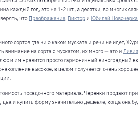
асается схожих по форме листьях и одинаковых сроках со
на каждый год, это не 1-2 шт., а десятки, во многих се
уверять, что
Преображение
,
Виктор
и
Юбилей Новочерка
 много сортов где ни о каком мускате и речи не идет, Жу
ть внимание на сорта с мускатом, их много — это и
Ливи
плюс и им нравится просто гармоничный виноградный вк
онакопление высокое, в целом получается очень хорошее
ации.
тоимость посадочного материала. Черенки продают прим
д-два и купить форму значительно дешевле, когда она б