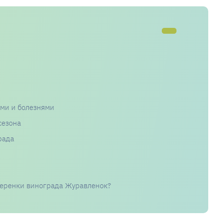
ями и болезнями
сезона
рада
черенки винограда Журавленок?