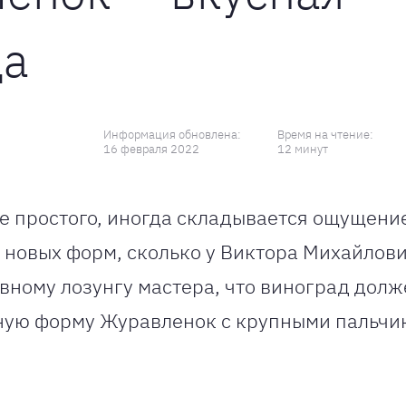
да
Информация обновлена:
Время на чтение:
16 февраля 2022
12 минут
е простого, иногда складывается ощущение
 новых форм, сколько у Виктора Михайлович
овному лозунгу мастера, что виноград дол
ную форму Журавленок с крупными пальчи