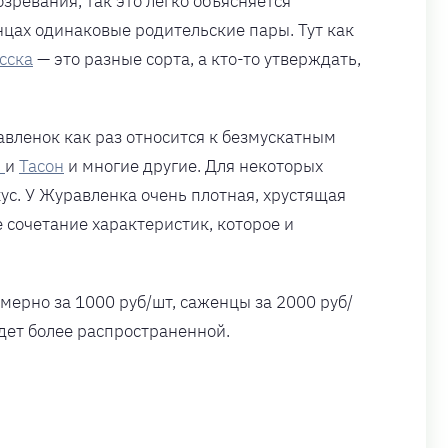
зревания, так это легко объясняется
янцах одинаковые родительские пары. Тут как
сска
— это разные сорта, а кто-то утверждать,
равленок как раз относится к безмускатным
я
и
Тасон
и многие другие. Для некоторых
ус. У Журавленка очень плотная, хрустящая
 сочетание характеристик, которое и
ерно за 1000 руб/шт, саженцы за 2000 руб/
удет более распространенной.