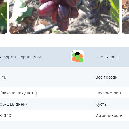
я форма Журавленок
Цвет ягоды
.М.
Вес грозди
(вкусно покушать)
Сахаристость
05-115 дней)
Кусты
-23°С)
Устойчивость