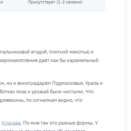
ки
Присутствует (1-2 семени)
пальчиковой ягодой, плотной мякотью и
 сахаронакопление даёт как бы карамельный
м, но и виноградарям Подмосковья, Урала и
ботках лоза и урожай были чистыми. Что
древесины, по сигналкам видно, что
м
Красава
. По мне так это разные формы. У