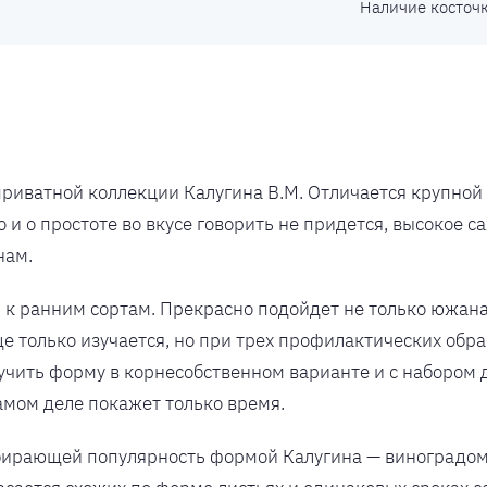
Наличие косточ
риватной коллекции Калугина В.М. Отличается крупной 
о и о простоте во вкусе говорить не придется, высокое
нам.
 к ранним сортам. Прекрасно подойдет не только южана
е только изучается, но при трех профилактических обра
зучить форму в корнесобственном варианте и с набором 
самом деле покажет только время.
абирающей популярность формой Калугина — виноградо