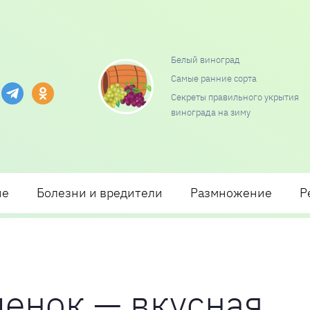
Белый виноград
Самые ранние сорта
и посадки и ухода
Секреты правильного укрытия
винограда на зиму
ие
Болезни и вредители
Размножение
Р
енок — вкусная