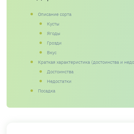
Описание сорта
Кусты
Ягоды
Грозди
Вкус
Краткая характеристика (достоинства и недо
Достоинства
Недостатки
Посадка