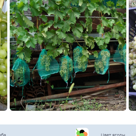
жба
Цвет ягоды