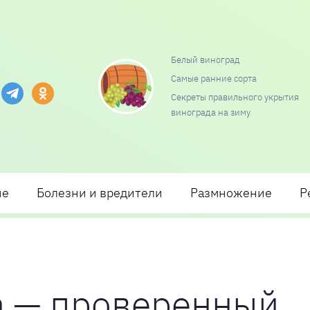
Белый виноград
Самые ранние сорта
и посадки и ухода
Секреты правильного укрытия
винограда на зиму
ие
Болезни и вредители
Размножение
Р
а — проверенный