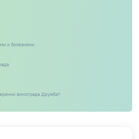
ями и болезнями
рада
черенки винограда Дружба?