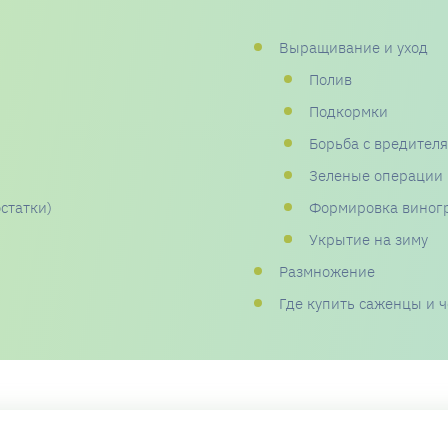
Выращивание и уход
Полив
Подкормки
Борьба с вредител
Зеленые операции
статки)
Формировка виног
Укрытие на зиму
Размножение
Где купить саженцы и 