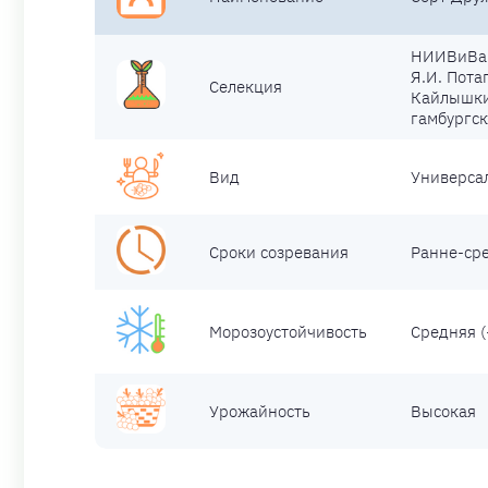
НИИВиВа 
Я.И. Пота
Селекция
Кайлышки 
гамбургск
Вид
Универса
Сроки созревания
Ранне-ср
Морозоустойчивость
Средняя 
Урожайность
Высокая