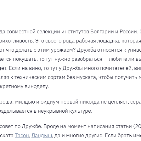
а совместной селекции институтов Болгарии и России.
прихотливость. Это своего рода рабочая лошадка, котор
т что делать с этим урожаем? Дружба относится к унив
ается покушать, то тут нужно разобраться — любите ли 
дет. Если на вино, то тут у Дружбы много почитателей, в
вляя к техническим сортам без муската, чтобы получить 
кретному виноделу.
роша: милдью и оидиум первой никогда не цепляет, сера
озделывается в неукрывной культуре.
совет по Дружбе. Вроде на момент написания статьи (20
уската
Тасон
,
Ландыш
, да и многие другие. Если брать и