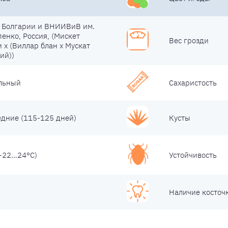
Болгарии и ВНИИВиВ им.
пенко, Россия, (Мискет
Вес грозди
x (Виллар блан x Мускат
ий))
льный
Сахаристость
едние (115-125 дней)
Кусты
(-22…24°С)
Устойчивость
Наличие косточ