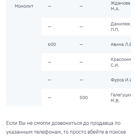
Жданова
Монолит
—
—
М.А.
Данилюк
—
—
П.П.
600
—
Авина Л.В.
Красохина
—
—
С.И.
—
—
Фурса И.И.
Галагуцкий
—
500
М.В.
Если Вы не смогли дозвониться до продавца по
указанным телефонам, то просто вбейте в поиске