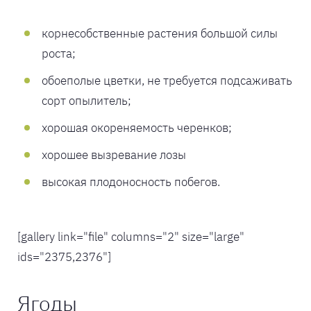
корнесобственные растения большой силы
роста;
обоеполые цветки, не требуется подсаживать
сорт опылитель;
хорошая окореняемость черенков;
хорошее вызревание лозы
высокая плодоносность побегов.
[gallery link="file" columns="2" size="large"
ids="2375,2376"]
Ягоды