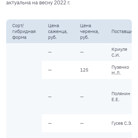
актуальна на весну 2022 г.
Сорт/
Цена
Цена
гибридная
саженца,
черенка,
Поставщик
форма
руб.
руб.
Криуля
—
—
С.И.
Пузенко
—
125
Н.Л.
Полянин
—
—
Е.Е.
—
—
Гусев С.Э.