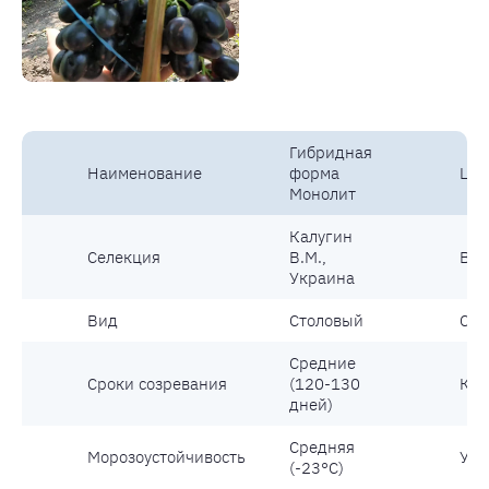
Гибридная
Наименование
форма
Цве
Монолит
Калугин
Селекция
В.М.,
Вес
Украина
Вид
Столовый
Сах
Средние
Сроки созревания
(120-130
Кус
дней)
Средняя
Морозоустойчивость
Уст
(-23°С)