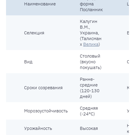
Наименование
форма
Цве
Посланник
Калугин
В.М.,
Селекция
Украина,
Вес
(Талисман
х
Велика
)
Столовый
Вид
(вкусно
Сах
покушать)
Ранне-
средние
Сроки созревания
Кус
(120-130
дней)
Средняя
Морозоустойчивость
Уст
(-24°С)
Нал
Урожайность
Высокая
кос