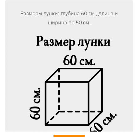
Размеры лунки: глубина 60 см., длина и
ширина по 50 см.