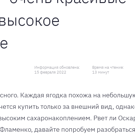
 высокое
е
Информация обновлена:
Время на чтение:
15 февраля 2022
13 минут
сного. Каждая ягодка похожа на небольшую
тся купить только за внешний вид, однако,
 высоким сахаронакоплением. Рвет ли Оска
Фламенко, давайте попробуем разобраться