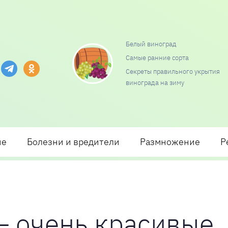
Белый виноград
Самые ранние сорта
и посадки и ухода
Секреты правильного укрытия
винограда на зиму
ие
Болезни и вредители
Размножение
Р
— очень красивые