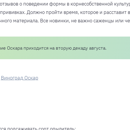
отзывов о поведении формы в корнесобственной культур
рививках. Должно пройти время, которое и расставит вс
чного материала. Все новинки, не важно саженцы или че
ие Оскара приходится на вторую декаду августа.
тся подсаживать сорт опылитель;