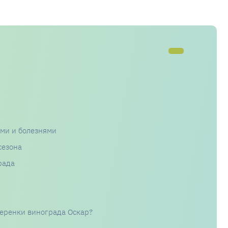
ями и болезнями
сезона
рада
черенки винограда Оскар?