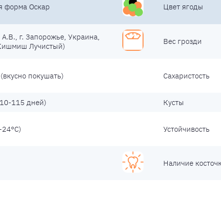
я форма Оскар
Цвет ягоды
А.В., г. Запорожье, Украина,
Вес грозди
 Кишмиш Лучистый)
(вкусно покушать)
Сахаристость
10-115 дней)
Кусты
-24°С)
Устойчивость
Наличие косточ