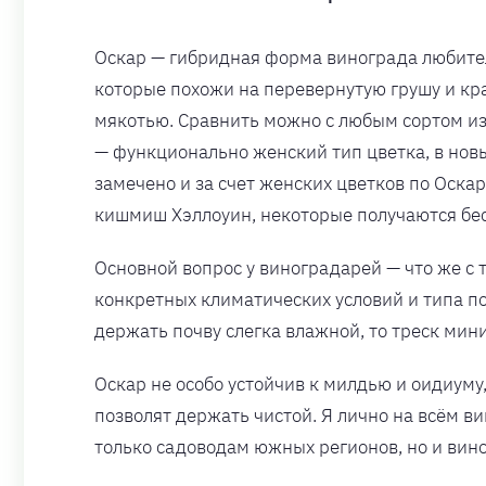
Оскар — гибридная форма винограда любител
которые похожи на перевернутую грушу и кр
мякотью. Сравнить можно с любым сортом и
— функционально женский тип цветка, в нов
замечено и за счет женских цветков по Оска
кишмиш Хэллоуин, некоторые получаются бес
Основной вопрос у виноградарей — что же с т
конкретных климатических условий и типа п
держать почву слегка влажной, то треск мин
Оскар не особо устойчив к милдью и оидиуму
позволят держать чистой. Я лично на всём 
только садоводам южных регионов, но и вин