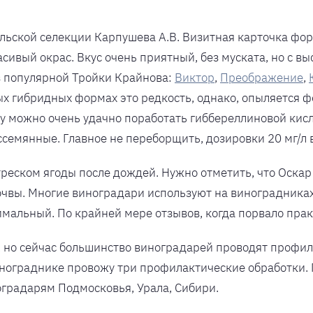
ьской селекции Карпушева А.В. Визитная карточка фор
асивый окрас. Вкус очень приятный, без муската, но с 
з популярной Тройки Крайнова:
Виктор
,
Преображение
,
ых гибридных формах это редкость, однако, опыляется ф
ру можно очень удачно поработать гиббереллиновой кис
семянные. Главное не переборщить, дозировки 20 мг/л 
реском ягоды после дождей. Нужно отметить, что Оскар в
очвы. Многие виноградари используют на виноградниках
имальный. По крайней мере отзывов, когда порвало прак
, но сейчас большинство виноградарей проводят профил
винограднике провожу три профилактические обработки.
оградарям Подмосковья, Урала, Сибири.