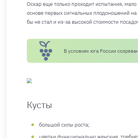
Оскар еще только проходит испытания, мало 
основе первых сигнальных плодоношений на п
бы не стал и из-за высокой стоимости посадо
В условиях юга России созреван
Кусты
большой силы роста;
цветки функционально женские, требуе