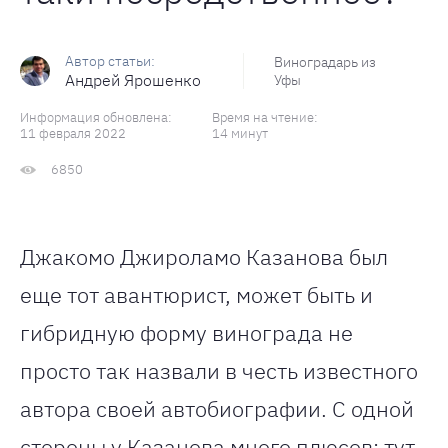
Виноградарь из
Андрей Ярошенко
Уфы
Информация обновлена:
Время на чтение:
11 февраля 2022
14 минут
6850
Джакомо Джироламо Казанова был
еще тот авантюрист, может быть и
гибридную форму винограда не
просто так назвали в честь известного
автора своей автобиографии. С одной
стороны у Казанова много плюсов: тут