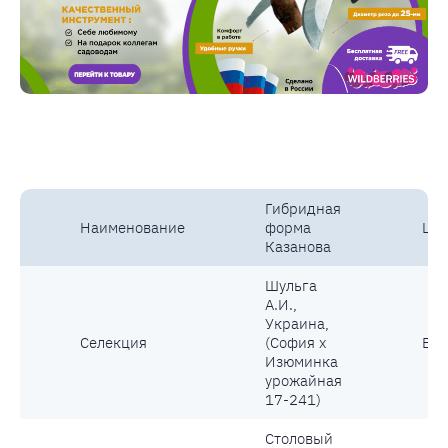
Гибридная
Наименование
форма
Цве
Казанова
Шульга
А.И.,
Украина,
Селекция
(София х
Вес
Изюминка
урожайная
17-241)
Столовый