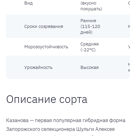
Вид
(вкусно
Сах
покушать)
Ранние
Сроки созревания
(115-120
Кус
дней)
Средняя
Морозоустойчивость
Уст
(-22°С)
На
Урожайность
Высокая
кос
Описание сорта
Казанова — первая популярная гибридная форма
Запорожского селекционера Шульги Алексея