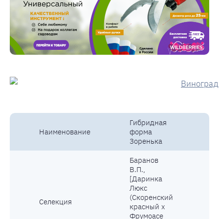
Гибридная
Наименование
форма
Ц
Зоренька
Баранов
В.П.,
[Даринка
Люкс
(Скоренский
Селекция
В
красный х
Фрумоасе