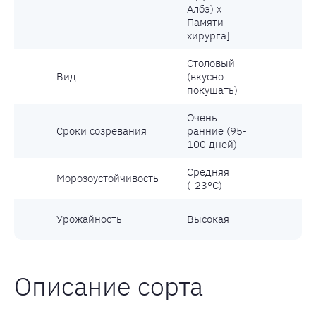
Албэ) х
Памяти
хирурга]
Столовый
Вид
(вкусно
С
покушать)
Очень
Сроки созревания
ранние (95-
К
100 дней)
Средняя
Морозоустойчивость
У
(-23°С)
Н
Урожайность
Высокая
к
Описание сорта