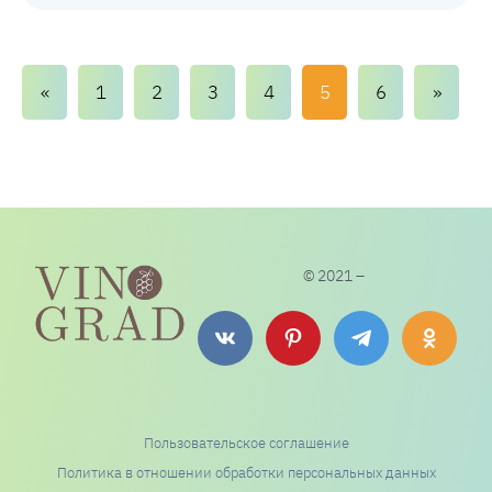
Навигация
«
1
2
3
4
5
6
»
по
записям
© 2021 –
Пользовательское соглашение
Политика в отношении обработки персональных данных