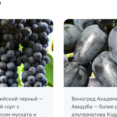
ийский черный —
Виноград Академ
й сорт с
Авидзба — более 
усом муската и
альтернатива Код