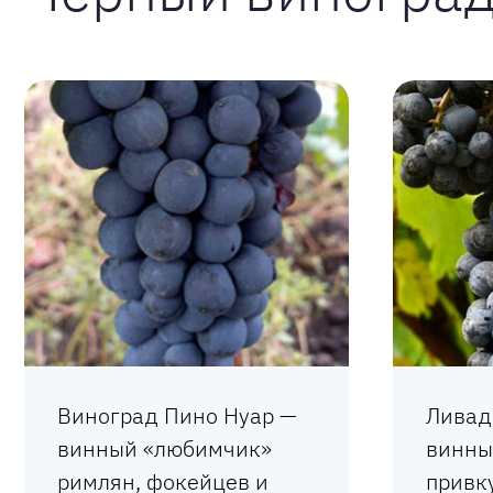
Виноград Пино Нуар —
Ливад
винный «любимчик»
винны
римлян, фокейцев и
привк