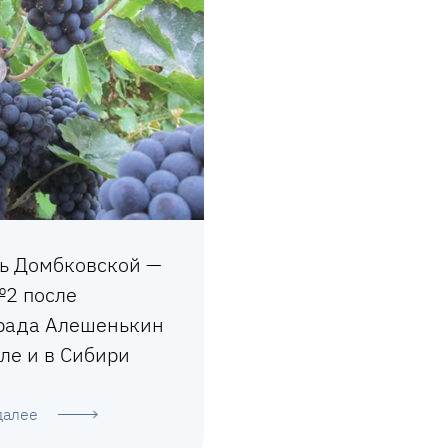
ь Домбковской —
№2 после
рада Алешенькин
ле и в Сибири
далее