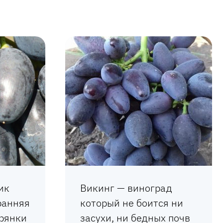
ик
Викинг — виноград
ранняя
который не боится ни
рянки
засухи, ни бедных почв