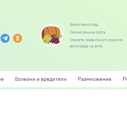
Белый виноград
Самые ранние сорта
и посадки и ухода
Секреты правильного укрытия
винограда на зиму
ие
Болезни и вредители
Размножение
Р
д