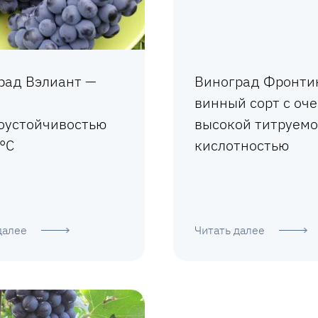
рад Вэлиант —
Виноград Фронти
винный сорт с оч
оустойчивостью
высокой титруем
°С
кислотностью
далее
Читать далее