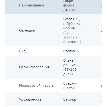
Гибридная
Наименование
форма
Цве
Джина
Гусев С.Э.,
г. Дубовка,
Россия,
Селекция
Вес
(
Супер-
экстра
х
Благовест)
Вид
Столовый
Сах
Очень
ранние
Сроки созревания
Кус
(95-105
дней)
Средняя
Морозоустойчивость
Уст
(-23°С)
Нал
Урожайность
Высокая
кос